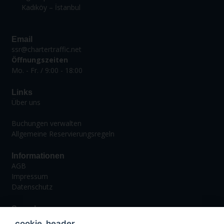
Kadıköy – İstanbul
Email
ssr@chartertraffic.net
Öffnungszeiten
Mo. - Fr. / 9:00 - 18:00
Links
Über uns
Buchungen verwalten
Allgemeine Reservierungsregeln
Informationen
AGB
Impressum
Datenschutz
Sprachen
Deutsch
_cookie_header