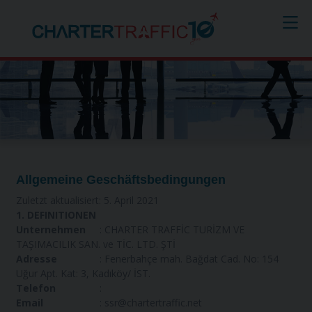
AGB
Allgemeine
Geschäftsbedingungen
Zuletzt aktualisiert: 5. April 2021
1. DEFINITIONEN
Unternehmen
: CHARTER TRAFFİC TURİZM VE
TAŞIMACILIK SAN. ve TİC. LTD. ŞTİ
Adresse
: Fenerbahçe mah. Bağdat Cad. No: 154
Uğur Apt. Kat: 3, Kadıköy/ İST.
Telefon
:
Email
: ssr@chartertraffic.net