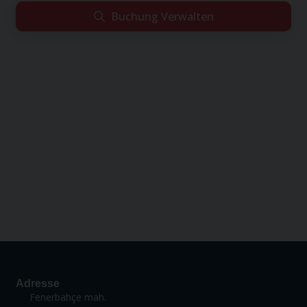
Buchung Verwalten
Leider konnten wir Ihre Reservierung nicht finden.
Wenn Sie sicher sind, dass Sie alle Informationen korrekt
eingegeben haben, hat Ihr Reiseveranstalter diesen Flug
möglicherweise über einen anderen Vertriebskanal
durchgeführt. Bitte wenden Sie sich an Ihren
Reiseveranstalter.
Adresse
Fenerbahçe mah.