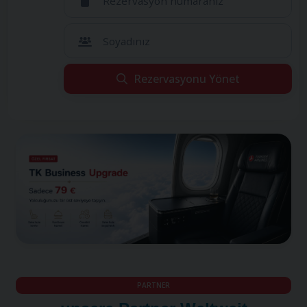
Rezervasyon numaranız
Soyadınız
Rezervasyonu Yönet
Maalesef rezervasyonunuzu bulamadık.
Maalesef rezervasyonunuzu bulamadık.
Tüm bilgileri doğru girdiğinizden eminseniz, tur operatörünüz
Tüm bilgileri doğru girdiğinizden eminseniz, tur
bu uçuşu farklı bir satış kanalı üzerinden gerçekleştirmiş
operatörünüz bu uçuşu farklı bir satış kanalı
olabilir. Lütfen tur operatörünüzle iletişime geçin
üzerinden gerçekleştirmiş olabilir. Lütfen tur
operatörünüzle iletişime geçin
PARTNER