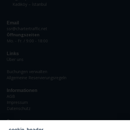
Kadıköy – İstanbul
Email
ssr@chartertraffic.net
Öffnungszeiten
Mo. - Fr. / 9:00 - 18:00
Links
Über uns
Buchungen verwalten
Allgemeine Reservierungsregeln
Informationen
AGB
Impressum
Datenschutz
Sprachen
Deutsch
_cookie_header