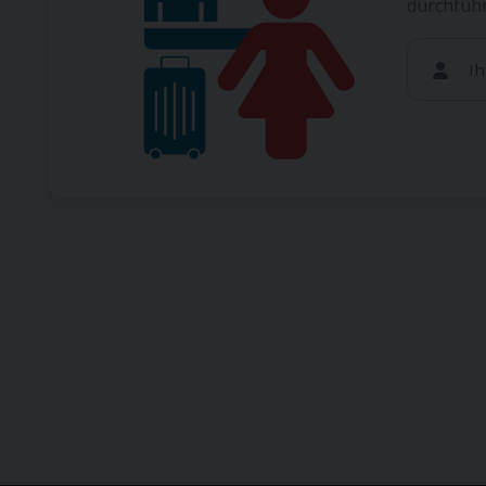
durchfüh
I
Wenn S
möglic