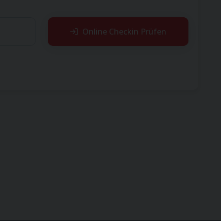
Online Checkin Prüfen
ung nicht finden.
ben haben, hat Ihr Reiseveranstalter diesen Flug
tte wenden Sie sich an Ihren Reiseveranstalter.