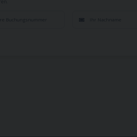
ren.
hre Buchungsnummer
Ihr Nachname
Leider konnten wir Ihre Reservier
ie sicher sind, dass Sie alle Informationen korrekt eingege
herweise über einen anderen Vertriebskanal durchgeführt. Bi