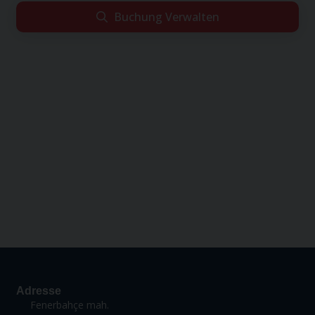
Buchung Verwalten
Leider konnten wir Ihre Reservierung nicht finden.
Wenn Sie sicher sind, dass Sie alle Informationen korrekt
eingegeben haben, hat Ihr Reiseveranstalter diesen Flug
möglicherweise über einen anderen Vertriebskanal
durchgeführt. Bitte wenden Sie sich an Ihren
Reiseveranstalter.
Adresse
Fenerbahçe mah.