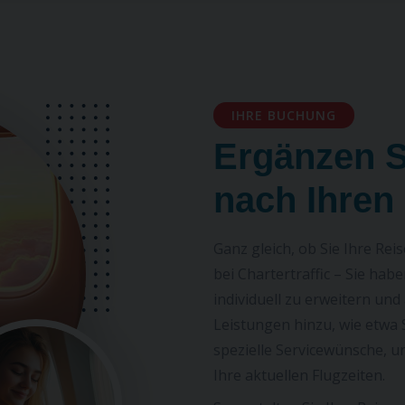
ionen korrekt eingegeben haben, hat Ihr Reiseveranstalter 
kanal durchgeführt. Bitte wenden Sie sich an Ihren Reisever
IHRE BUCHUNG
Ergänzen S
nach Ihren
Ganz gleich, ob Sie Ihre Re
bei Chartertraffic – Sie hab
individuell zu erweitern un
Leistungen hinzu, wie etwa
spezielle Servicewünsche, un
Ihre aktuellen Flugzeiten.