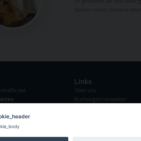
So gestalten Sie Ihre Reise
bleiben immer bestens infor
Links
traffic.net
Über uns
eiten
Buchungen verwalten
9:00 - 18:00
Allgemeine Reservierungsr
okie_header
kie_body