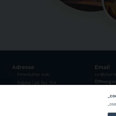
Adresse
Email
Fenerbahçe mah.
ssr@charter
Öffnungsz
Bağdat Cad. No: 154
Mo. - Fr. / 
Uğur Apt. Kat: 3
_co
Kadıköy – İstanbul
_coo