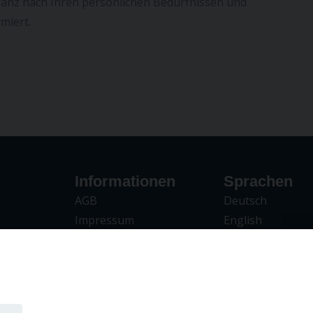
 ganz nach Ihren persönlichen Bedürfnissen und
miert.
Informationen
Sprachen
AGB
Deutsch
Impressum
English
egeln
Datenschutz
Türkçe