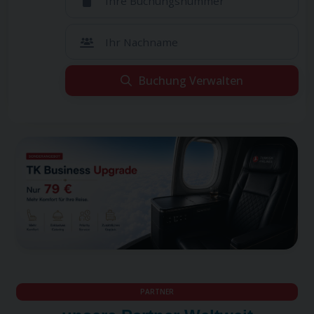
Ihre Buchungsnummer
Ihr Nachname
Buchung Verwalten
Leider konnten wir Ihre Reservierung nicht finden.
Leider konnten wir Ihre Reservierung nicht
Wenn Sie sicher sind, dass Sie alle Informationen korrekt
finden.
eingegeben haben, hat Ihr Reiseveranstalter diesen Flug
Wenn Sie sicher sind, dass Sie alle Informationen
möglicherweise über einen anderen Vertriebskanal
korrekt eingegeben haben, hat Ihr
durchgeführt. Bitte wenden Sie sich an Ihren Reiseveranstalter.
Reiseveranstalter diesen Flug möglicherweise über
einen anderen Vertriebskanal durchgeführt. Bitte
wenden Sie sich an Ihren Reiseveranstalter.
PARTNER