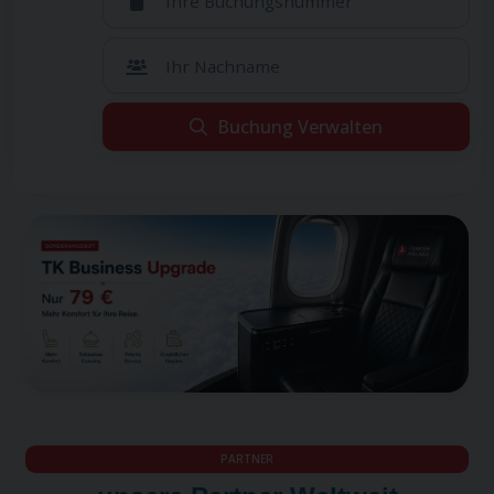
Ihre Buchungsnummer
Ihr Nachname
Buchung Verwalten
Leider konnten wir Ihre Reservierung nicht finden.
Leider konnten wir Ihre Reservierung nicht
Wenn Sie sicher sind, dass Sie alle Informationen korrekt
finden.
eingegeben haben, hat Ihr Reiseveranstalter diesen Flug
Wenn Sie sicher sind, dass Sie alle Informationen
möglicherweise über einen anderen Vertriebskanal
korrekt eingegeben haben, hat Ihr
durchgeführt. Bitte wenden Sie sich an Ihren Reiseveranstalter.
Reiseveranstalter diesen Flug möglicherweise über
einen anderen Vertriebskanal durchgeführt. Bitte
wenden Sie sich an Ihren Reiseveranstalter.
PARTNER