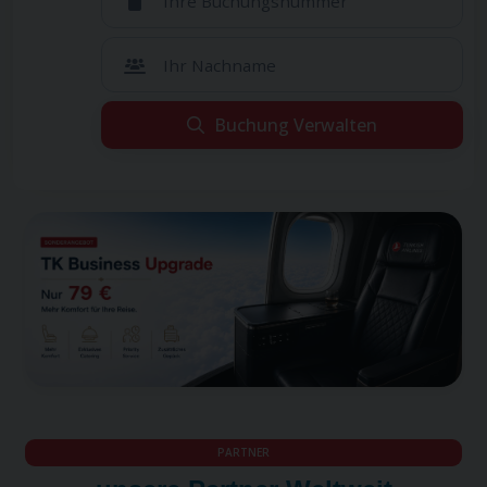
Ihre Buchungsnummer
Ihr Nachname
Buchung Verwalten
Leider konnten wir Ihre Reservierung nicht finden.
Leider konnten wir Ihre Reservierung nicht
Wenn Sie sicher sind, dass Sie alle Informationen korrekt
finden.
eingegeben haben, hat Ihr Reiseveranstalter diesen Flug
Wenn Sie sicher sind, dass Sie alle Informationen
möglicherweise über einen anderen Vertriebskanal
korrekt eingegeben haben, hat Ihr
durchgeführt. Bitte wenden Sie sich an Ihren Reiseveranstalter.
Reiseveranstalter diesen Flug möglicherweise über
einen anderen Vertriebskanal durchgeführt. Bitte
wenden Sie sich an Ihren Reiseveranstalter.
PARTNER