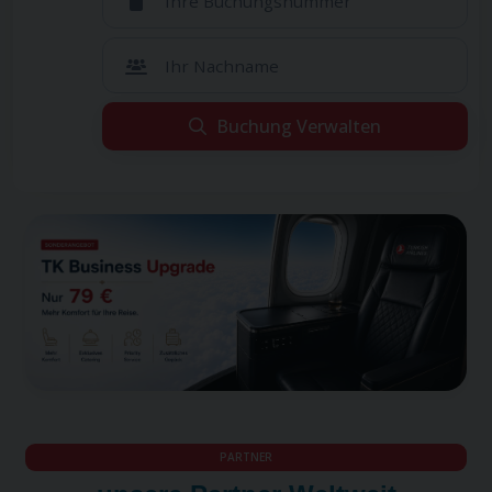
Ihre Buchungsnummer
Ihr Nachname
Buchung Verwalten
Leider konnten wir Ihre Reservierung nicht finden.
Leider konnten wir Ihre Reservierung nicht
Wenn Sie sicher sind, dass Sie alle Informationen korrekt
finden.
eingegeben haben, hat Ihr Reiseveranstalter diesen Flug
Wenn Sie sicher sind, dass Sie alle Informationen
möglicherweise über einen anderen Vertriebskanal
korrekt eingegeben haben, hat Ihr
durchgeführt. Bitte wenden Sie sich an Ihren Reiseveranstalter.
Reiseveranstalter diesen Flug möglicherweise über
einen anderen Vertriebskanal durchgeführt. Bitte
wenden Sie sich an Ihren Reiseveranstalter.
PARTNER